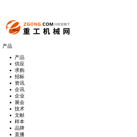
产品
产品
供应
求购
招标
资讯
企讯
企业
展会
技术
文献
样本
品牌
直播