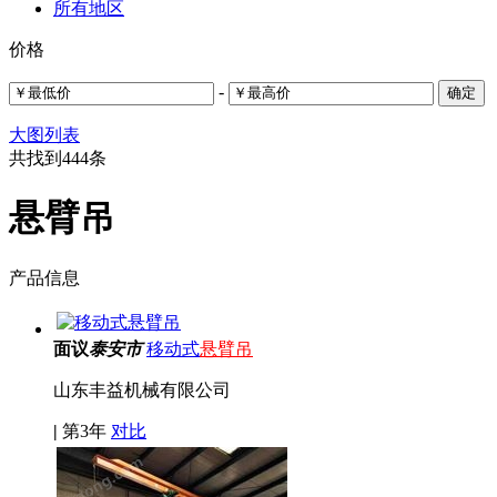
所有地区
价格
-
确定
大图
列表
共找到
444
条
悬臂吊
产品信息
面议
泰安市
移动式
悬臂吊
山东丰益机械有限公司
|
第
3
年
对比