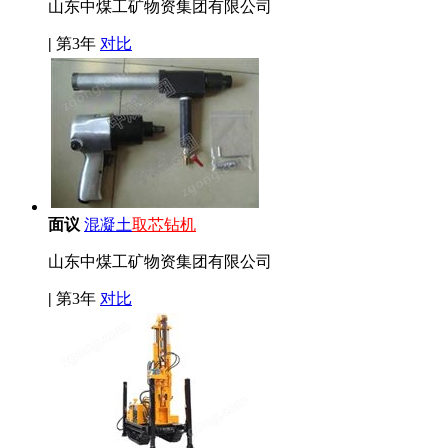
山东中煤工矿物资集团有限公司
|
第
3
年
对比
面议
混凝土
取芯钻机
山东中煤工矿物资集团有限公司
|
第
3
年
对比