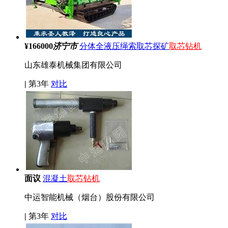
¥
166000
济宁市
分体全液压绳索取芯探矿
取芯钻机
山东雄泰机械集团有限公司
|
第
3
年
对比
面议
混凝土
取芯钻机
中运智能机械（烟台）股份有限公司
|
第
3
年
对比