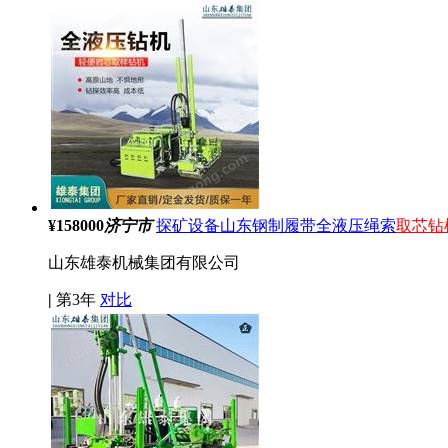
¥
158000
济宁市
探矿设备山东钢制履带全液压绳索
取芯钻
山东雄泰机械集团有限公司
|
第
3
年
对比