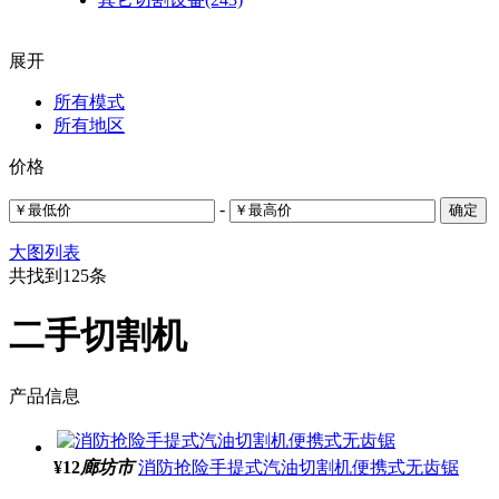
展开
所有模式
所有地区
价格
-
确定
大图
列表
共找到
125
条
二手切割机
产品信息
¥
12
廊坊市
消防抢险手提式汽油切割机便携式无齿锯