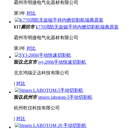
霸州市明捷电气化器材有限公司
第
3
年
对比
¥
17
廊坊市
k770消防无齿锯手持内燃切割机瑞典原装
霸州市明捷电气化器材有限公司
第
3
年
对比
面议
北京市
syj-200h手动快速切割机
北京鸿瑞正达科技有限公司
|
对比
面议
杭州市
struers labotom-5手动切割机
杭州乾仪科技有限公司
|
对比