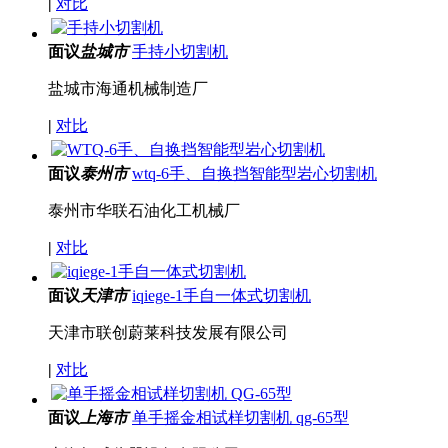
|
对比
面议
盐城市
手持小切割机
盐城市海通机械制造厂
|
对比
面议
泰州市
wtq-6手、自换挡智能型岩心切割机
泰州市华联石油化工机械厂
|
对比
面议
天津市
iqiege-1手自一体式切割机
天津市联创蔚莱科技发展有限公司
|
对比
面议
上海市
单手摇金相试样切割机 qg-65型